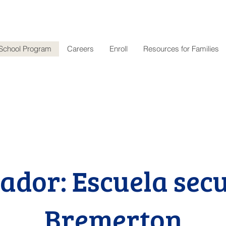
School Program
Careers
Enroll
Resources for Families
zador: Escuela sec
Bremerton