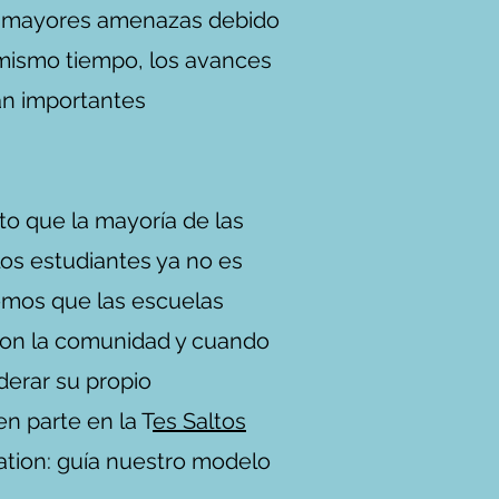
 y mayores amenazas debido
 mismo tiempo, los avances
dan importantes
o que la mayoría de las
los estudiantes ya no es
eemos que las escuelas
con la comunidad y cuando
derar su propio
n parte en la T
es Saltos
ria Catalyst es
tion: guía nuestro modelo