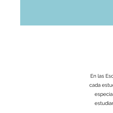
En las Es
cada estu
especia
estudia