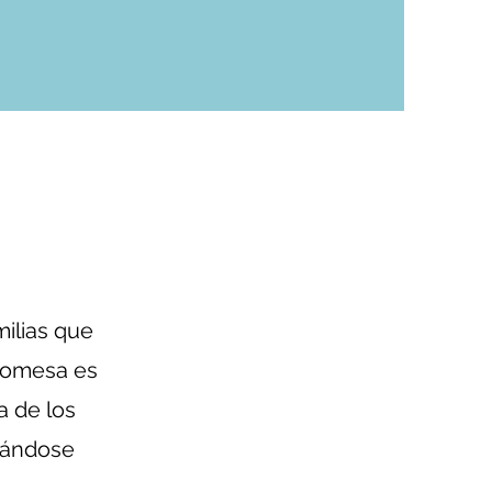
milias que
promesa es
a de los
llándose