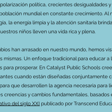
polarización política, crecientes desigualdades
 población mundial en constante crecimiento. Al
a, la energía limpia y la atención sanitaria brin
estros niños lleven una vida rica y plena.
bios han arrasado en nuestro mundo, hemos vist
s mismas. Un enfoque tradicional para educar a 
os para prosperar. En Catalyst Public Schools cr
diantes cuando están diseñadas conjuntamente 
para que desarrollen la agencia necesaria para li
es creencias y cambios fundamentales, basados e
odelo de escuela secunda
ativo del siglo XXI
publicado por Transcend Educa