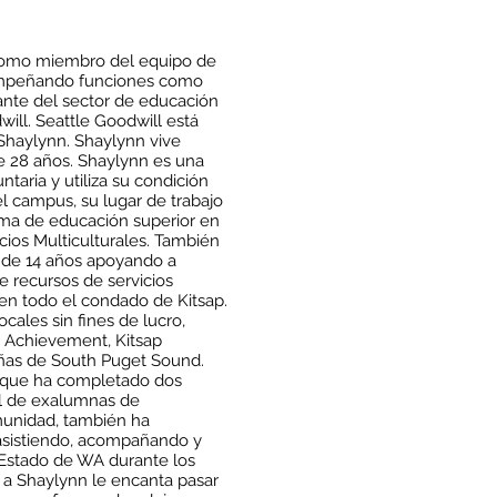
 como miembro del equipo de
sempeñando funciones como
ante del sector de educación
ill. Seattle Goodwill está
Shaylynn. Shaylynn vive
 28 años. Shaylynn es una
aria y utiliza su condición
l campus, su lugar de trabajo
ema de educación superior en
cios Multiculturales. También
 de 14 años apoyando a
e recursos de servicios
 en todo el condado de Kitsap.
cales sin fines de lucro,
h Achievement, Kitsap
ñas de South Puget Sound.
 que ha completado dos
al de exalumnas de
munidad, también ha
asistiendo, acompañando y
 Estado de WA durante los
, a Shaylynn le encanta pasar