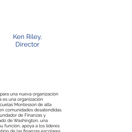
Ken Riley,
Director
 para una nueva organización
a es una organización
cuelas Montessori de alta
s en comunidades desatendidas.
fundador de Finanzas y
tado de Washington, una
su función, apoya a los líderes
stión de las finanzas escolares