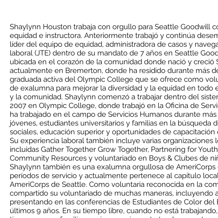
Shaylynn Houston trabaja con orgullo para Seattle Goodwill
equidad e instructora. Anteriormente trabajó y continúa de
líder del equipo de equidad, administradora de casos y naveg
laboral (JTE) dentro de su mandato de 7 años en Seattle Goodw
ubicada en el corazón de la comunidad donde nació y creció 
actualmente en Bremerton, donde ha residido durante más de
graduada activa del Olympic College que se ofrece como volunt
de exalumna para mejorar la diversidad y la equidad en todo e
y la comunidad. Shaylynn comenzó a trabajar dentro del sist
2007 en Olympic College, donde trabajó en la Oficina de Servi
ha trabajado en el campo de Servicios Humanos durante más
jóvenes, estudiantes universitarios y familias en la búsqueda d
sociales, educación superior y oportunidades de capacitación
Su experiencia laboral también incluye varias organizaciones lo
incluidas Gather Together Grow Together, Partnering for Yout
Community Resources y voluntariado en Boys & Clubes de ni
Shaylynn también es una exalumna orgullosa de AmeriCorps
períodos de servicio y actualmente pertenece al capítulo loc
AmeriCorps de Seattle. Como voluntaria reconocida en la co
compartido su voluntariado de muchas maneras, incluyendo 
presentando en las conferencias de Estudiantes de Color del
últimos 9 años. En su tiempo libre, cuando no está trabajando