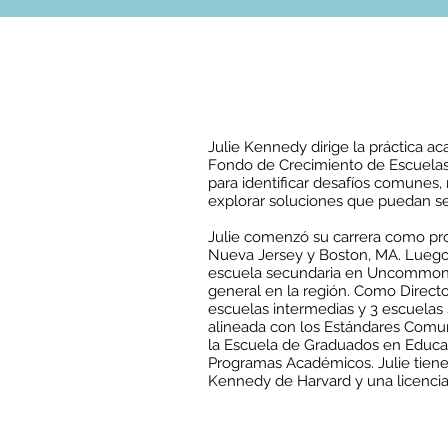
Julie Kennedy dirige la práctica a
Fondo de Crecimiento de Escuelas C
para identificar desafíos comunes, 
explorar soluciones que puedan ser
Julie comenzó su carrera como pro
Nueva Jersey y Boston, MA. Lueg
escuela secundaria en Uncommon 
general en la región. Como Director
escuelas intermedias y 3 escuelas se
alineada con los Estándares Comune
la Escuela de Graduados en Educ
Programas Académicos. Julie tiene 
Kennedy de Harvard y una licencia