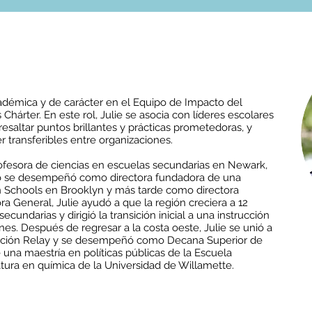
JUNTA DIRECTIVA
cadémica y de carácter en el Equipo de Impacto del
hárter. En este rol, Julie se asocia con líderes escolares
resaltar puntos brillantes y prácticas prometedoras, y
 transferibles entre organizaciones.
fesora de ciencias en escuelas secundarias en Newark,
o se desempeñó como directora fundadora de una
Schools en Brooklyn y más tarde como directora
a General, Julie ayudó a que la región creciera a 12
cundarias y dirigió la transición inicial a una instrucción
s. Después de regresar a la costa oeste, Julie se unió a
ación Relay y se desempeñó como Decana Superior de
una maestría en políticas públicas de la Escuela
tura en química de la Universidad de Willamette.