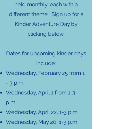
held monthly, each with a
different theme. Sign up for a
Kinder Adventure Day by
clicking below.
Dates for upcoming kinder days
include:
Wednesday, February 25 from 1
- 3 p.m.
Wednesday, April 1 from 1-3
p.m.
Wednesday, April 22, 1-3 p.m.
Wednesday, May 20, 1-3 p.m