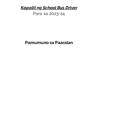
Kapalit ng School Bus Driver
Para sa 2023-24
Pamumuno sa Paaralan
Bagama't, sa ngayon, hindi kami aktibong
kumukuha ng mga pinuno ng paaralan,
interesado kaming makilala ka at makita
ang iyong resume. Huwag mag-atubiling
ipakilala ang iyong sarili.
Makipag-ugnayan sa amin