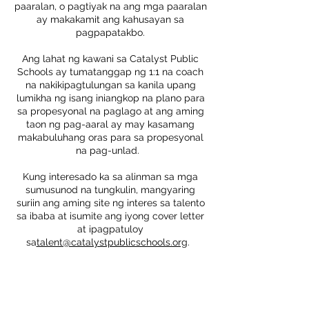
paaralan, o pagtiyak na ang mga paaralan
ay makakamit ang kahusayan sa
pagpapatakbo.
Ang lahat ng kawani sa Catalyst Public
Schools ay tumatanggap ng 1:1 na coach
na nakikipagtulungan sa kanila upang
lumikha ng isang iniangkop na plano para
sa propesyonal na paglago at ang aming
taon ng pag-aaral ay may kasamang
makabuluhang oras para sa propesyonal
na pag-unlad.
Kung interesado ka sa alinman sa mga
sumusunod na tungkulin, mangyaring
suriin ang aming site ng interes sa talento
sa ibaba at isumite ang iyong cover letter
at
ipagpatuloy
sa
talent@catalystpublicschools.org
.